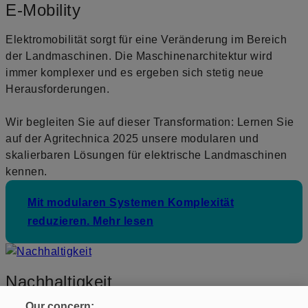
E-Mobility
Elektromobilität sorgt für eine Veränderung im Bereich
der Landmaschinen. Die Maschinenarchitektur wird
immer komplexer und es ergeben sich stetig neue
Herausforderungen.
Wir begleiten Sie auf dieser Transformation: Lernen Sie
auf der Agritechnica 2025 unsere modularen und
skalierbaren Lösungen für elektrische Landmaschinen
kennen.
Mit modularen Systemen Komplexität
reduzieren. Mehr lesen
Nachhaltigkeit
Our concern: