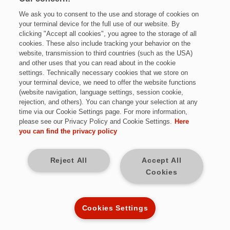
Die Landtechnik steht vor der Herausforderung,
We ask you to consent to the use and storage of cookies on
innovative Lösungen zu entwickeln, die sowohl die
your terminal device for the full use of our website. By
Produktivität steigern als auch zukunftsfähig sind.
clicking "Accept all cookies", you agree to the storage of all
cookies. These also include tracking your behavior on the
Ob Reduktion von Emissionen, Schonung von
website, transmission to third countries (such as the USA)
and other uses that you can read about in the cookie
Ressourcen oder Schutz der Böden – HYDAC bietet
settings. Technically necessary cookies that we store on
Ihnen vielfältige Lösungen für eine nachhaltige
your terminal device, we need to offer the website functions
Landtechnik. Welche das sind, entdecken Sie auf der
(website navigation, language settings, session cookie,
Agritechnica 2025.
rejection, and others). You can change your selection at any
time via our Cookie Settings page. For more information,
please see our Privacy Policy and Cookie Settings.
Here
Zukunftsfähige und vor allem nachhaltige
you can find the privacy policy
Lösungen in Hannover kennenlernen
Reject All
Accept All
Impressum
Cookies
Datenschutz
Allgemeine Geschäftsbedingungen
Rechtliche Hinweise
Cookies Settings
Cookies Settings
© HYDAC INTERNATIONAL GmbH